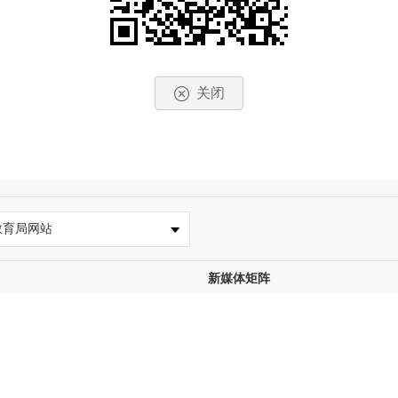
关闭
教育局网站
新媒体矩阵
CP备15003853号-3
闽政通
e
微博
中国