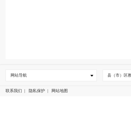
网站导航
县（市）区
联系我们
|
隐私保护
|
网站地图
网站标识码：3501000042
闽公网安备35010402351565号
闽I
版权所有： 福州市教育局