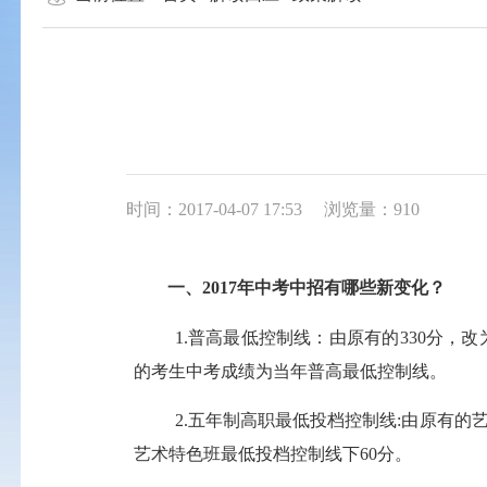
时间：2017-04-07 17:53
浏览量：910
一、
201
7
年中考
中招
有
哪些
新
变化
？
1.
普高最低控制线
：
由原有的
330分，
改
的考生中考成绩为当年普高最低控制线
。
2.
五年制高职最低投档控制线
:
由原有的
艺术特色班最低投档控制线下
60分
。