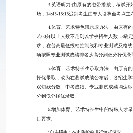
3.
英语听力
:
由原有的磁带播放，考试开
场，14:45-15:15迟到考生由专人引导
4.
体育、艺术特色班录取办法
：
由原有的
若60分以上人数不足则以学校招生人数1:3
求，在普高最低投档控制线和专业测试及格线
项按照专业测试成绩排名从高分到低分择优录
5.
体育、艺术特长生录取办法
：
由原有的
择优录取，
改为
在测试成绩公布后，各招生学
双切线分数，中考成绩、专业测试成绩均达标
分到低分择优录取。
6.
增加体育、艺术特长生中的特殊人才录
目要求。
7.
自主招生
：
在
市
质检前进行笔试录取
。