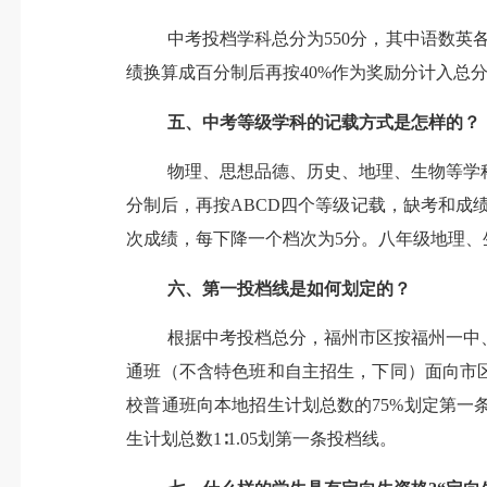
中考投档学科总分为
550分，其中语数英
绩换算成百分制后再按
40%作为奖励分计入总
五、
中考等级学科的记载方式是怎样的？
物理、思想品德、历史、地理、生物
等
学科
分制后，再按
ABCD四个等级记载，
缺考和成
次成绩，每下降一个档次为5分。八年级地理、
六、
第一投档线是如何划定的？
根据中考投档总分，福州市区按福州一中
通班（不含特色班和自主招生，下同）面向市
校普通班向本地招生计划总数的75%划定第
生计划总数1∶1.05划第一条投档线。