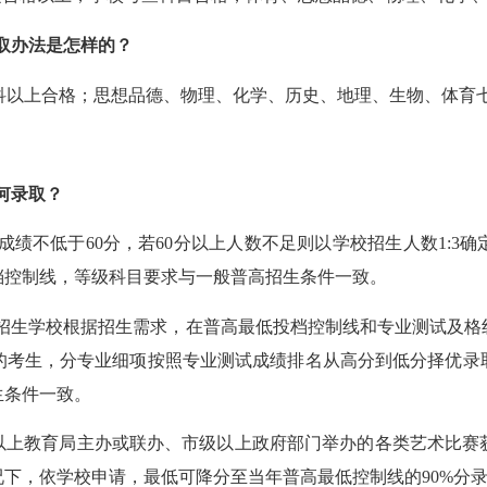
取办法是怎样的？
科以上合格；思想品德、物理、化学、历史、地理、生物、体育七
何
录取
？
成绩不低于60分，若60分以上人数不足则以学校招生人数
1
:
3
确
档控制线，等级科目要求与一般普高招生条件一致。
招生学校根据招生需求，在普高最低投档控制线和专业测试及格线
的考生，
分专业细项
按照专业测试成绩排名从高分到低分择优录
生条件一致。
区以上教育局主办或联办、市级以上政府部门举办的各类艺术比
况下，依学校申请，最低可降分
至当年
普高最低控制线
的
90%分