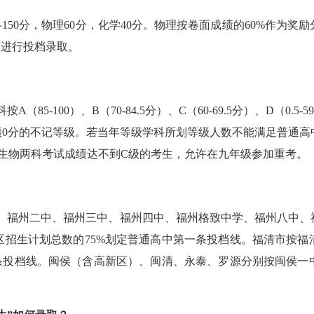
各150分，物理60分，化学40分。物理按卷面成绩的60%作为
分进行投档录取。
按A（85-100）、B（70-84.5分）、C（60-69.5分）、D（0.5-
绩0分的不记等级。若当年等级学科所划等级人数不能满足普通高
生物两科考试成绩达不到C级的考生，允许在九年级参加重考。
、福州二中、福州三中、福州四中、福州格致中学、福州八中、
区招生计划总数的
75%划定普通高中第一条投档线。福清市按
一条投档线。闽侯（含高新区）、闽清、永泰、罗源分别按闽侯一