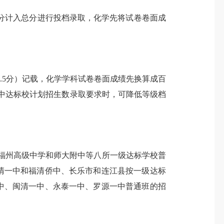
奖励分计入总分进行投档录取
，
化学
先将
试卷卷面
成
59.5分）记载，
化学学科
试卷卷面
成绩先换算成百
中达标校计划招生数录取要求时，可降低等级档
福州高级中学和师大附中等八所一级达标学校普
福清一中和福清侨中、长乐市和连江县按一级达标
中、闽清一中、永泰一中、罗源一中普通班的招