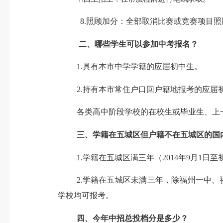
8.
照顾加分
：
全部取消比赛或竞赛项目照
二、
哪些学生可以参加中考报名
？
1.具有本市中学学籍的应届初中生。
2.持有本市常住户口回户籍地报考的应
各类高中阶段学校的在校生或毕业生、上
三、
学籍在五城区但户籍不在五城区的国
1.
学籍在五城区满三年
（
201
4
年9月1日至
2.
学籍在五城区
未
满三年
，除
福州一中、
学校均可报考
。
四、
今年中招总投档分是多少？