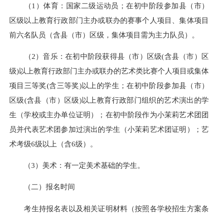
（1）体育：国家二级运动员；在初中阶段参加县（市）
区级以上教育行政部门主办或联办的赛事个人项目、集体项目
前六名队员（含县（市）区级，集体项目需为主力队员）。
（2）音乐：在初中阶段获得县（市）区级(含县（市）区
级)以上教育行政部门主办或联办的艺术类比赛个人项目或集体
项目三等奖(含三等奖)以上的学生；在初中阶段参加县（市）
区级(含县（市）区级)以上教育行政部门组织的艺术演出的学
生（学校或主办单位证明）；在初中阶段作为小茉莉艺术团团
员并代表艺术团参加过演出的学生（小茉莉艺术团证明）；艺
术考级6级以上（含6级）。
（3）美术：有一定美术基础的学生。
（二）报名时间
考生持报名表以及相关证明材料（按照各学校招生方案条