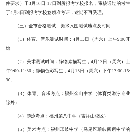
件要求）于3月16日-17日到所报考学校报名，审核通过的考生
于4月3日到报考学校签领准考证，逾期不再受理。
（三）全市合格测试、美术入围测试地点及时间
（1）体育、音乐测试时间：4月13日（周六）上午9:00开
始
（2）美术测试时间：静物素描写生，4月13日（周六）上
午9:00-11:30；静物色彩写生，4月13日（周六）下午13:00-15:
30。
（3）体育、音乐考点：福州金山中学（体育类游泳专业
除外）
（4）游泳考点：福州第八中学（吉祥山校区）
（5）美术考点：福州琅岐中学（马尾区琅岐四所中学的