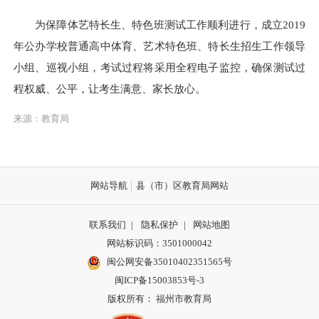
为保障体艺特长生、特色班测试工作顺利进行，
成立2019
年公办学校普通高中体育、艺术特色班、特长生招生工作
领导
小组
、
巡视小组
，考试过程将采用全程电子监控，确保测试过
程权威、公平，让考生满意、家长放心。
来源：教育局
网站导航
县（市）区教育局网站
联系我们
|
隐私保护
|
网站地图
网站标识码：3501000042
闽公网安备35010402351565号
闽ICP备15003853号-3
版权所有： 福州市教育局