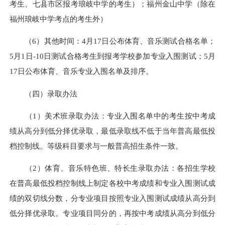
考生、七县市区报考琅岐中学的考生）；福州金山中学（除在
福州琅岐中学考点的考生外）
（6）其他时间：4月17日公布体育、音乐测试合格名单；
5月1日-10日测试合格考生到报考学校参加专业入围测试；5月
17日公布体育、音乐专业入围名单及排序。
（四）录取办法
（1）美术班录取办法：专业入围名单中的考生按中考成
绩从高分到低分择优录取，最低录取线不低于当年普高最低投
档控制线。等级科目要求与一般普高招生条件一致。
（2）体育、音乐特色班、特长生录取办法：各招生学校
在普高最低投档控制线上制定各校中考成绩和专业入围测试成
绩的双切线分数，分专业项目按照专业入围测试成绩从高分到
低分择优录取。专业项目同分的，再按中考成绩从高分到低分