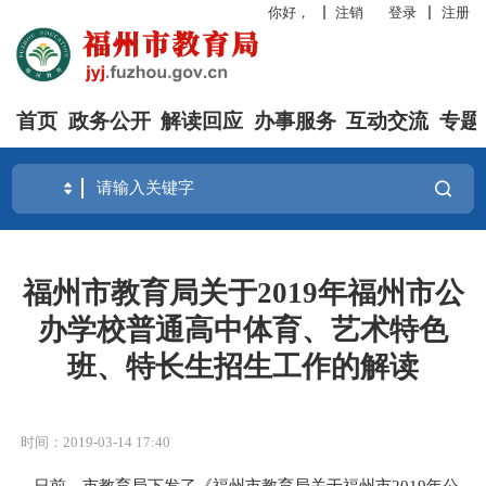
你好，
注销
登录
注册
首页
政务公开
解读回应
办事服务
互动交流
专题
福州市教育局关于2019年福州市公
办学校普通高中体育、艺术特色
班、特长生招生工作的解读
时间：2019-03-14 17:40
日前，市教育局下发了《
福州市教育局关于福州市2019年公