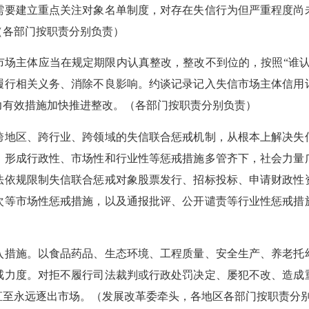
需要建立重点关注对象名单制度，对存在失信行为但严重程度尚
（各部门按职责分别负责）
主体应当在规定期限内认真整改，整改不到位的，按照“谁认
履行相关义务、消除不良影响。约谈记录记入失信市场主体信用
力有效措施加快推进整改。（各部门按职责分别负责）
地区、跨行业、跨领域的失信联合惩戒机制，从根本上解决失信
，形成行政性、市场性和行业性等惩戒措施多管齐下，社会力量
法依规限制失信联合惩戒对象股票发行、招标投标、申请财政性
次等市场性惩戒措施，以及通报批评、公开谴责等行业性惩戒措
措施。以食品药品、生态环境、工程质量、安全生产、养老托幼
戒力度。对拒不履行司法裁判或行政处罚决定、屡犯不改、造成
直至永远逐出市场。（发展改革委牵头，各地区各部门按职责分