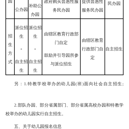
园
政府购买普惠性服
提供普惠性
民办园
补助公
公办园
务民办园
服务民办园
办园
派位招
派位招
由辖区教育行政部
招
生
生
由辖区教育
门自定
生
行政部门自
自主招生
﹢
﹢
方
鼓励并引导园所参
定
自主招
自主招
式
与派位招生
生
生
另：1.特教学校举办的幼儿园(班)面向社会自主招生;
2.部队办园、部分省属部门、部分省属高校办园和特教学
校举办的幼儿园实行自主招生。
五、关于幼儿园报名信息