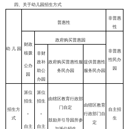
四、关于幼儿园招生方式
非普惠
普惠性
性
政府购买普惠园
财政
幼 儿 园
非普惠
核拨
非财
性民办
政补
政府购买普惠性服
提供普惠性
公办
园
助公
务民办园
服务民办园
园
办园
派位
派位
由辖区教育行政部
招生
招生
由辖区教育
门自定
招生方
自主招
行政部门自
﹢
﹢
式
生
鼓励并引导园所参
定
自主
自主
与派位招生