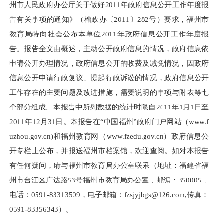
州市人民政府办公厅关于做好
2011
年政府信息公开工作年度报
告有关事项的通知》（榕政办〔
2011
〕
282
号）要求，福州市
教育局特向社会公布本单位
2011
年政府信息公开工作年度报
告。报告全文由概述，主动公开政府信息的情况，政府信息依
申请公开办理情况，政府信息公开的收费及减免情况，因政府
信息公开申请行政复议、提起行政诉讼的情况，政府信息公开
工作存在的主要问题及改进措施，需要说明的事项与附表等七
个部分组成。本报告中所列数据的统计时限自
2011
年
1
月
1
日至
2011
年
12
月
31
日。本报告在“中国福州”政府门户网站（
www.f
uzhou.gov.cn)
和福州教育网（
www.fzedu.gov.cn
）政府信息公
开专栏上公布，并报送福州市档案馆，欢迎查阅。如对本报告
有任何疑问，请与福州市教育局办公室联系（地址：福建省福
州市台江区广达路
53
号福州市教育局办公室，邮编：
350005
，
电话：
0591-83313509
，电子邮箱：
fzsjyjbgs@126.com,
传真：
0591-83356343
）。