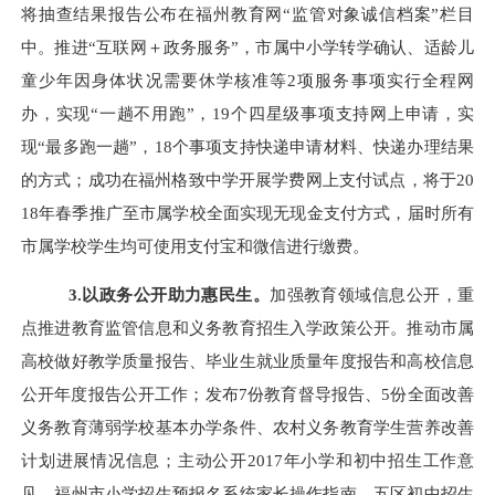
将抽查结果报告公布在福州教育网
“
监管对象诚信档案
”
栏目
中。推进
“互联网＋政务服务”，
市属中小学转学确认、适龄儿
童少年因身体状况需要休学核准
等
2
项服务事项实行全程网
办，实现
“一趟不用跑”，19个四星级事项支持网上申请，实
现“最多跑一趟”，18个事项支持快递申请材料、快递办理结果
的方式
；成功在福州格致中学开展学费网上支付试点，将于
20
18年春季推广至市属学校全面实现无现金支付方式，届时所有
市属学校学生均可使用支付宝和微信进行缴费。
3.以政务公开助力惠民生。
加强教育领域信息公开，重
点推进教育监管信息和义务教育招生入学政策公开。推动市属
高校做好教学质量报告、毕业生就业质量年度报告和高校信息
公开年度报告公开工作；发布
7份教育督导报告、5份全面改善
义务教育薄弱学校基本办学条件、农村义务教育学生营养改善
计划进展情况信息；主动公开2017年小学和初中招生工作意
见、福州市小学招生预报名系统家长操作指南、五区初中招生