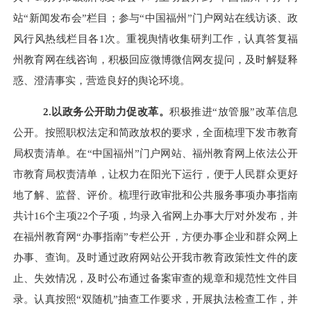
站“新闻发布会”栏目
；参与
“中国福州”门户网站在线访谈、政
风行风热线栏目各1次
。重视舆情收集研判工作，认真答复福
州教育网在线咨询，积极回应微博微信网友提问，及时解疑释
惑、澄清事实，营造良好的舆论环境。
2.以政务公开助力促改革。
积极推进
“放管服”改革信息
公开。按照职权法定和简政放权的要求，全面梳理下发市教育
局权责清单。在“中国福州”门户网站、福州教育网上依法公开
市教育局权责清单，让权力在阳光下运行，便于人民群众更好
地了解、监督、评价。梳理行政审批和公共服务事项办事指南
共计
16个主项22个子项
，均
录入
省网上办事大厅对外发布
，
并
在福州教育网
“办事指南”专栏公开，
方便办事企业和群众网上
办事、查询。
及时通过政府网站公开我市教育政策性文件的废
止、失效情况，及时公布通过备案审查的规章和规范性文件目
录。认真按照
“双随机”抽查工作要求，开展执法检查工作，并