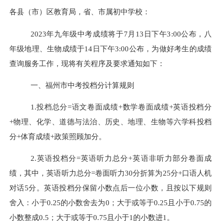
各县（市）区教育局，省、市属初中学校：
2023
年
九年级中考
成绩将于
7
月
13
日下午3
:
00
公布，八
年级地理、生物成绩于
14日下午3:00
公布
，
为做好考生的成绩
查询服务工作，现将有关程序及要求通知如下：
一、福州市中考投档分
计算
规则
1.
投档总分=语文卷面成绩+数学卷面成绩+英语
投档分
+物理、化学、道德与法治、历史、地理、生物等六学科
投档
分+体育
成绩
+政策照顾加分。
2.英语投档分=英语听力总分+英语非听力部分卷面成
绩，其中，英语听力总分=卷面听力30分折算为25分+口语人机
对话5分。英语投档分保留小数点后一位小数，且按以下规则
舍入：小于0.25的小数舍去为0；大于或等于0.25且小于0.75的
小数整成0.5；大于或等于0.75且小于1的小数进1。