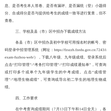
息、是否考生本人答卷、是否有漏评、是否漏统（登）小题得
分、合成得分是否与提供给考生的成绩一致等进行复查
，但不
查卷
。
三、
学校及县（市）区中招办下载成绩方法
各县（市）区中招办及初中学校可用报名时的帐号、密
码登录中招管理系统（网址：https://fzszzb.fzedu.gov.cn:7243/i
exam-fuzhou-web/），下载
八年级
、
九年级
成绩。登录系统后
点击“打印管理”-“考务打印管理”-“打印成绩通知单”，可查询
或打印多个或单个
九年级
学生的中考成绩。点击“成绩管
理”-“地理生物成绩”，可查询或导出初二学生的地理生物成
绩
。
四、
工作要求
在中考查询成绩期间（
7
月
13
日下午和
14
日全天），各