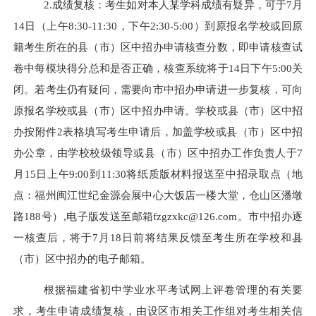
2.成绩复核：
考生如对本人某学科成绩有疑异，可于
7
月
14
日（上午8
:
30-11:30
，
下午
2
:30-
5:
00）到原报名学校或回原
籍考生所在的县（市）区中招办申请核查分数，即申请核查试
卷中每模块得分总和是否正确
，核查
系统
将于
14
日下午
5:00
关
闭。若考生仍有疑问，需要向市中招办申请进一步复核，可向
原报名学校或县（市）区中招办申请
。
学校或县（市）区中招
办按附件
2
表格
填写考生
申请
后，加盖
学校或县（市）区中招
办
公章
，由学校
校级领导
或县（市）区中招办
工作负责人
于
7
月
15
日上午
9:00
到11
:3
0
将纸质版材料
报送至
中招录取点（地
点：福州闽江世纪金源会展中心大饭店一楼大堂，仓山区潘墩
路
188号
）
,电子
版
发送至邮箱fzgzxkc@126.com。市中招办
逐
一
核查后
，将
于
7
月
18
日前
将结果
反馈至考生所在学校和县
（市）区中招办的
电子
邮箱。
根据福建省初中学业水平考试网上评卷管理
的有关要
求
，考生申请成绩复核，由设区市相关工作组对考生相关信