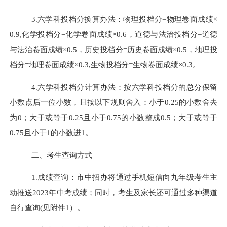
3.六学科
投档
分换算办法：物理
投档分
=物理卷面成绩×
0.9,化学
投档分
=化学卷面成绩×0.6，道德与法治
投档分
=道德
与法治卷面成绩×0.
5
，历史
投档分
=历史卷面成绩×0.
5
，地理
投
档分
=
地理
卷面成绩×0.
3
,生物
投档分
=
生物
卷面成绩×0.
3
。
4.六学科
投档分
计算办法：按六
学
科
投档
分的总分保留
小数点后一位小数，且按以下规则舍入：小于0.25的小数舍去
为0；大于或等于0.25且小于0.75的小数整成0.5；大于或等于
0.75且小于1的小数进1。
二、考生查询方式
1.成绩查询：
市中招办
将
通过手机短信
向九年级考生
主
动推送
2023年中考成绩；同时，考生及家长
还
可通过
多种
渠道
自行
查询
(见附件1）
。