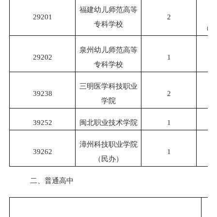
艺
福建幼儿师范高等
29201
2
专科学校
（美
泉州幼儿师范高等
29202
1
学
专科学校
三明医学科技职业
39238
2
学
学院
39252
闽北职业技术学院
1
学
漳州科技职业学院
39262
1
学
（民办）
二、普通高中