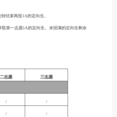
轮转结束再投
1A
的定向生。
录取第一志愿
1A
的定向生。未招满的定向生剩余
二志愿
三志愿
/
/
/
/