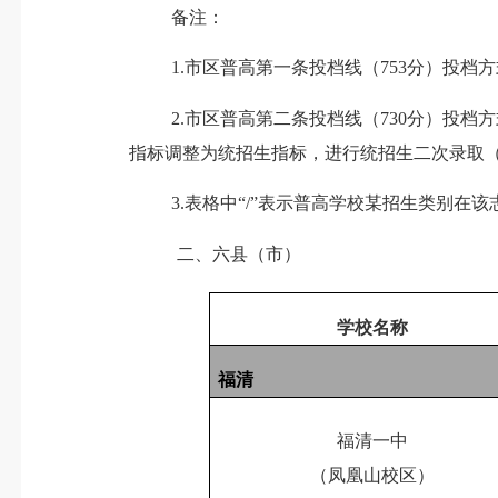
备注：
1.
市区普高第一条投档线（
753
分）投档方
2.
市区普高第二条投档线（
730
分）投档方
指标调整为统招生指标，进行统招生二次录取
3.
表格中
“/”
表示普高学校某招生类别在该
二、六县（市）
学校名称
福清
福清一中
（凤凰山校区）