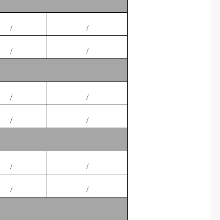
/
/
/
/
/
/
/
/
/
/
/
/