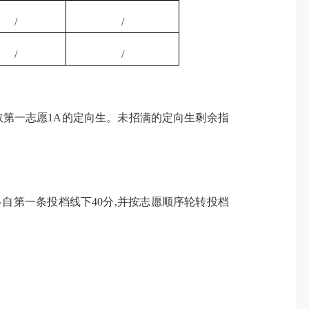
/
/
/
/
取第一志愿
1A
的定向生。未招满的定向生剩余指
各自第一条投档线下
40
分
,
并按志愿顺序轮转投档