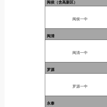
闽侯（含高新区）
闽侯一中
闽清
闽清一中
罗源
罗源一中
永泰