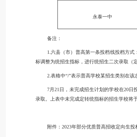
永泰一中
备注：
1.
六县（市）普高第一条投档线投档方式
标调整为统招生指标，进行统招生二次录取（
2.
表格中
“/”
表示普高学校某招生类别在该
7
月
21
日，未完成招生计划的学校在
20
日
录取。上表中未完成定转统指标的招生学校将
附件：
2023
年部分优质普高招收定向生投