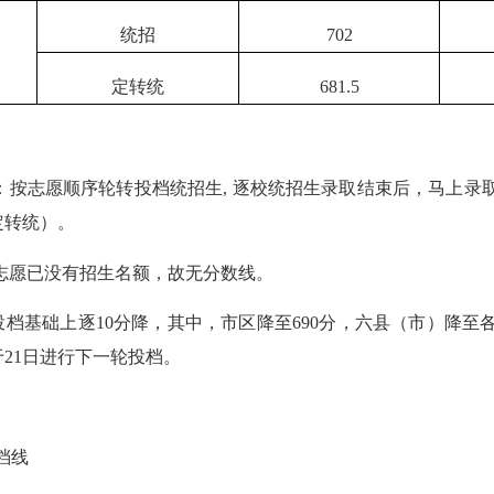
统招
702
定转统
681.5
：
按志愿顺序轮转投档统招生
,
逐校统招生录取结束后，马上录
定转统）。
志愿已没有招生名额，故无分数线。
投档基础上逐
10
分降，其中，市区降至
690
分，六县（市）降至
于
21
日进行下一轮投档。
档线