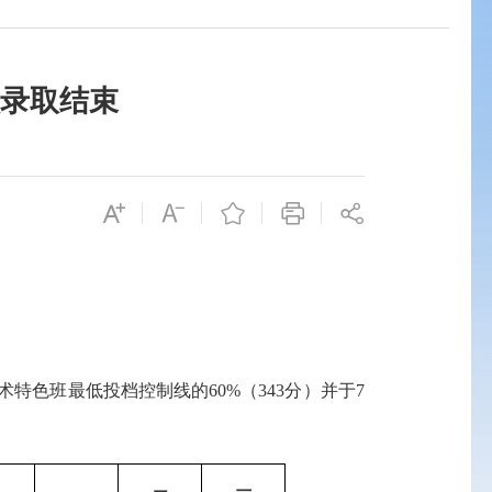
校录取结束
术特色班最低投档控制线的
60%
（
343
分）并于
7