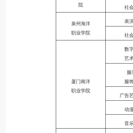
院
社
表
泉州海洋
职业学院
社
数
艺
服
厦门南洋
服
职业学院
广告
动
音