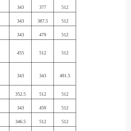
343
377
512
343
387.5
512
343
479
512
455
512
512
343
343
491.5
352.5
512
512
343
459
512
346.5
512
512