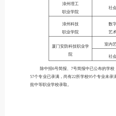
漳州理工
社
职业学院
漳州科技
数
职业学院
艺
室内
厦门安防科技职业学
院
社
除中招
6
号简报、
7
号简报中已公布的学校
57
个专业已录满，尚有
22
所学校
95
个专业未录
批中等职业学校录取。