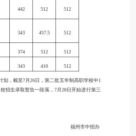
442
512
512
343
457.5
512
374
512
512
343
410
512
计划，截至
7
月
26
日，第二批五年制高职学校中
1
学校招生录取暂告一段落，
7
月
28
日开始进行第三
福州市中招办