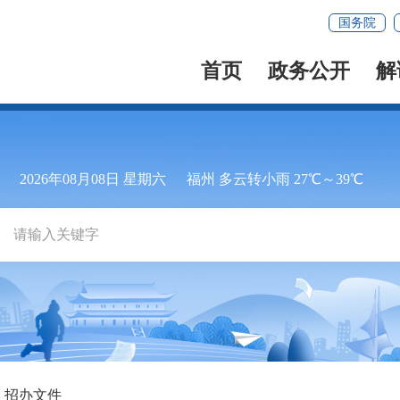
国务院
首页
政务公开
解
2026年08月08日 星期六
福州 多云转小雨 27℃～39℃
招办文件