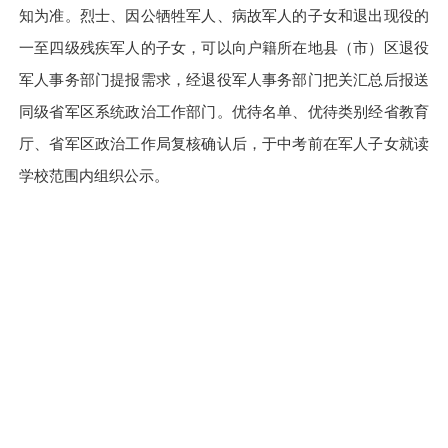
知为准。
烈士、因公牺牲军人、病故军人的子女和退出现役的
一至四级残疾军人的子女
，可以向
户籍所在地县（市）区退役
军人事务部门提报需求，经退役军人事务部门把关汇总后报送
同级省军区系统政治工作部门
。
优待名单、优待类别经省教育
厅、省军区政治工作局复核确认后，于
中考前
在军人子女就读
学校范围内组织公示。