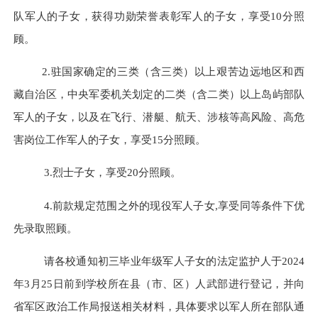
队军人的子女，获得功勋荣誉表彰军人的子女，享受10分照
顾。
2.驻国家确定的三类（含三类）以上艰苦边远地区和西
藏自治区，中央军委机关划定的二类（含二类）以上岛屿部队
军人的子女，以及在飞行、潜艇、航天、涉核等高风险、高危
害岗位工作军人的子女，享受15分照顾。
3.烈士子女，享受20分照顾。
4
.
前款规定范围之外的现役军人
子女,享受同等条件下优
先录取照顾。
请各校通知
初三毕业年级
军人子女
的法定监护人
于
2024
年3月25日前到学校所在县（市
、区
）人武部
进行
登记，并向
省军区政治工作局报送相关材料，具体要求以军人所在部队通