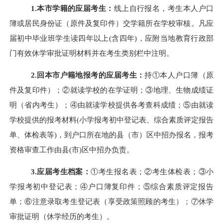
1.本市学籍的应届考生：
线上自行报名，考生本人户口
簿或居民身份证（原件及复印件）交学籍所在学校审核。凡应
届初中毕业班学生读四年以上(含四年)，应附当地教育行政部
门有效休学审批证明材料并在考生类别栏中注明。
2.回本市户籍地报考的应届考生：
持①本人户口簿（原
件及复印件）；②就读学校的在学证明；③地理、生物成绩证
明（省内考生）；④由就读学校提供各考查科成绩；
⑤
由就读
学校提供的报考材料(小学报考初中登记表、综合素质评定报告
单、体检表等)，到户口所在地的县（市）区中招办报名，报考
资格审查工作由县(市)区中招办负责。
3.应届考生档案：
①考生报名表；②考生体检表；③小
学报考初中登记表；④户口簿复印件；
⑤
综合素质评定报告
单；
⑥
注意录取考生登记表（享受政策照顾的考生）；
⑦
休学
审批证明（休学经历的考生）。