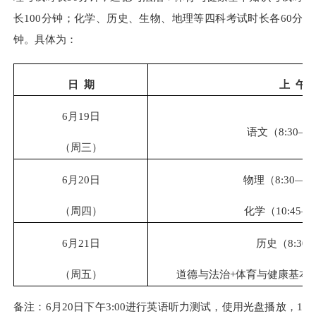
长100分钟；化学、历史、生物、地理等四科考试时长各60分
钟。具体为：
日 期
上 午
6月
19
日
语文（8:30—1
（周
三
）
6月
20
日
物理（8:30—10
（周
四
）
化学（10:45—1
6月2
1
日
历史（8:30—
（周
五
）
道德与法治+体育与健康基本
备注：6月2
0
日下午3:00进行英语听力测试，使用光盘播放，1