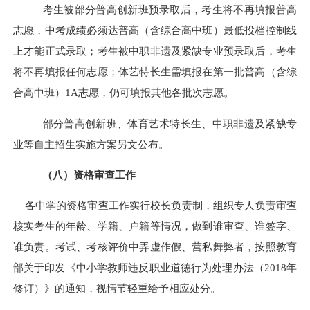
考生被部分普高创新班预录取后，考生将不再填报普高
志愿，中考成绩必须达
普高（含综合高中班）最低投档控制线
上才能正式录取；考生被中职非遗及紧缺专业预录取后，考生
将不再填报任何志愿；体艺特长生需填报在
第一
批
普高（含综
合高中班）
1A志愿，仍可填报其他各批次志愿。
部分普高创新班、体育艺术特长生、中职非遗及紧缺专
业等自主招生实施方案另文公布。
（八）资格审查工作
各中学的资格审查工作实行校长负责制，组织专人负责审查
核实考生的年龄、学籍、户籍等情况，
做到
谁审查、谁签字、
谁负责。考试、考核评价中弄虚作假、营私舞弊者，按照教育
部关于印发《中小学教师违反职业道德行为处理办法（2018年
修订）》的通知，视情节轻重给予相应处分。