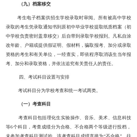
（九）档案移交
考生电子档案供招生学校录取时审阅。所有被高中学校
录取的考生凭录取通知书到原初中毕业学校提取纸质档案（初
中学校负责密封盖章移交）后自带到录取学校报到。凡私自涂
改年龄、户籍或提供假证明、假材料，骗取报考、加分或录取
资格的考生和有关单位，一经查实，即
依程序
取消该生当年报
考、加分和录取资格，并
依法
追究有关责任人的责任。
四、考试科目设置与安排
考试科目分为学校考查和统一考试两类。
（一）考查科目
考查科目包括理化生实验操作、音乐、美术、信息
科技
等
6
个科目，
考查成绩分为合格、不合格两个等级进行投档，
未参加考查科目测试的，该考查科目成绩直接为“不合格”。往