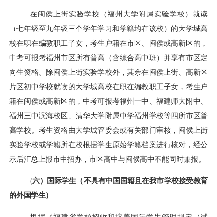
在闽侯上街实验学校（福州大学附属实验学校）就读
（
七年级至九年级三个学年学习和学籍
均在该校
）
的大学城高
校在职在编教职工子女，考生户籍在市区、闽侯或高新区的，
中考可报考福州市区所有
普高（含综合高中班）
并享有市区定
向生资格。
除闽侯上街实验学校
外，
其余
在闽侯上街、高新区
片区初中学校就读的大学城高校在职在编教职工子女，考生户
籍在闽侯或高新区的，中考可报考福州一中、福建师大附中、
福州三中滨海校区、清华大学附属中学福州学校等四所市区
普
高
学校。考生资格由大学城管委会或有关部门审核，闽侯上街
实验学校或学籍所在校根据学生原始学籍档案进行核对，经公
示后汇总上报市中招办，市区高中与闽侯高中不能同时兼报。
(六）国际学生（不具有中国国籍且在我市学校接受教育
的外国学生）
根据《福建省学校招收和培养国际学生管理规定（试