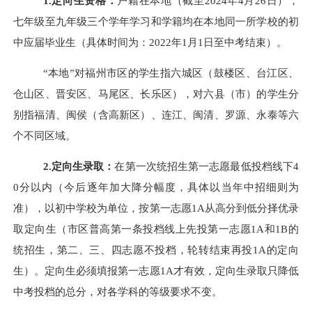
1.定向生资格：
户籍在本地
（
截至
2024
年4月2
6
日
）
，
七年级至九年级三个学年学习和学籍均在本地同一所学校的初
中应届毕业生（具体时间为：202
2
年1月1日
至
中考结束）。
“本地”对福州市区的学生指六城区（鼓楼区、台江区、
仓山区、晋安区、马尾区、长乐区），对六县（市）的学生分
别指福清、闽侯（含高新区）、连江、闽清、罗源、永泰等六
个不同区域。
2.定向生录取：
在第一次统招生第一志愿最低投档线下
4
0
分以内
（今后逐年加大降分幅度，具体以当年中招细则为
准
），以
初中学校为单位，按第一志愿1A从高分到低分择优录
取定向生（市区普高第一条投档线上先投第一志愿1A和1B的
统招生，第二、三
、四
志愿不投档，轮转结束再投1A的定向
生）。定向生必须填报第一志愿1A才有效，定向生录取只降低
中考投档的总分，对各学科的等级要求不变。