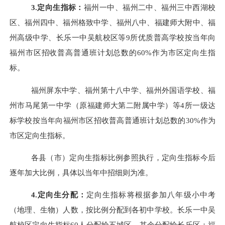
3.定向生指标：
福州一中、福州二中、福州三中西湖校
区、福州四中、福州格致中学、福州八中、福建师大附中、福
州高级中学、长乐一中吴航校区等9所优质普高学校按当年向
福州市区招收普高普通班计划总数的
60
%作为
市区
定向生指
标
。
福州屏东中学、福州第十八中学、福州外国语学校、
福
州市马尾第一中学（原福建师大第二附属中学）
等
4
所一级达
标学校按当年向福州市区招收普高普通班计划总数的
30
%作为
市区
定向生指标。
各县（市）定向生指标比例参照执行
，定向生指标今后
逐年加大比例，
具体以当年
中招细则
为准。
4.定向生分配：
定向生指标将根据参加八年级小中考
（地理、生物）人数，按比例分配到各初中学校
。
长乐一中吴
航校区定向生指标60人分配给五城区，
其余
分配给长乐区
；
福