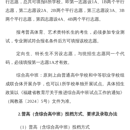
行志愿，总共可填报
8
所学校。即第一志愿设1A、1B两个平行
志愿，第二志愿设2A、2B两个平行志愿，第三志愿设3A、3B
两个平行志愿，第
四
志愿设
4
A、
4
B两个平行志愿。
报考普高体育、艺术类特长生的考生，必须参加专业测
试，专业测试符合报名条件后方可填报该校志愿。
定向生、特长生不另设志愿，与统招生志愿同一个代
码
，
必须填报第一志愿1A才有效。
综合高中班：原则上由普通高中学校和中等职业学校组
成联合体开展办学，也可以
1所学校单独开展试点。
具体招生
政策以《福建省教育厅关于推进综合高中班试点工作的通知》
（闽教基〔
2024
〕
5号
）文件为准。
2.
普高（含综合高中班）
投档方式、要求及录取办法
（1）
普高（含综合高中班）
投档方式