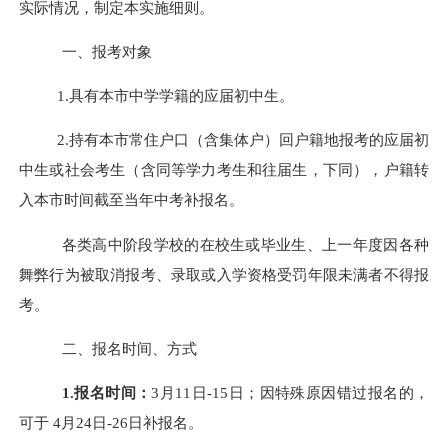
实际情况，制定本实施细则。
一、报考对象
1.具有本市中学学籍的应届初中生。
2.持有本市常住户口
（含集体户）
回户籍地报考的应届初
中生或社会考生（含同等学力考生和往届生，下同）
，
户籍转
入本市时间截至当年中考补报名。
各类高中阶段学校的在校生或毕业生、上一年度因各种
舞弊行为被取消报考、录取或入学资格受罚年限未满者不得报
考。
二、报名时间、方式
1.报名时间：
3月
11
日
-15
日；因特殊原因错过报名的，
可于 4月
24
日-2
6
日补报名。