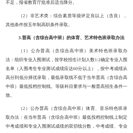
不足，报省教育厅批准后适当降分。
（2）非艺术类：综合素质等级评定良以上（含良），
其他条件按五年制高职条件录取。
3.普高
（含综合高中班）
的体育、艺术特色班录取办法
（1）公办普高
（含综合高中班）
美术特色班录取办
法：组织专业入围测试，
按
学校招生
计划
人数1:
2
确定专业入围
名单（
入围考生专业测试成绩应达
60分以上
），按中考成绩从
高分到低分择优录取，最低录取线不低于当年
普高（含综合高
中班）最低投档控制线
。等级科目要求与一般普高招生条件一
致。
（2）公办普高
（含综合高中班）
体育、音乐特色班录
取办法：在当年
普高（含综合高中班）最低投档控制线
上制定
中考成绩和专业入围测试成绩的双切线分数，中考成绩、专业