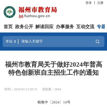
登录
注册
首页
政务公开
解读回应
办事服务
互动交流
专题
福州市教育局关于做好2024年普高
特色创新班自主招生工作的通知
时间：2024-05-15 09:51
浏览量：3944
榕教
中
〔20
24
〕
14
号