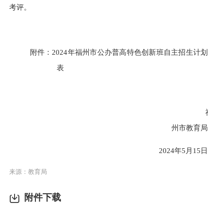
考评。
附件：
2024
年福州市
公办普高特色创新班自主招
生
计划
表
福
州市教育局
2024
年
5
月
15
日
来源：教育局
附件下载