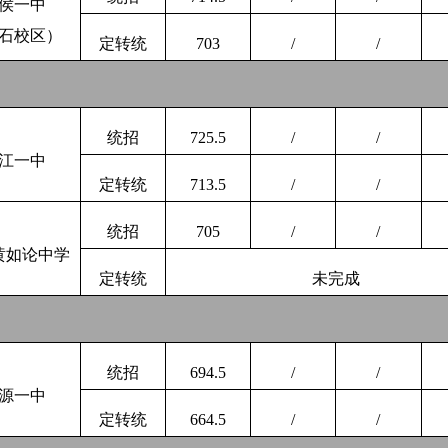
侯一中
石校区）
定转统
703
/
/
统招
725.5
/
/
江一中
定转统
713.5
/
/
统招
705
/
/
黄如论中学
定转统
未完成
统招
694.5
/
/
源一中
定转统
664.5
/
/