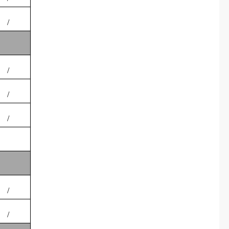
/
/
/
/
/
/