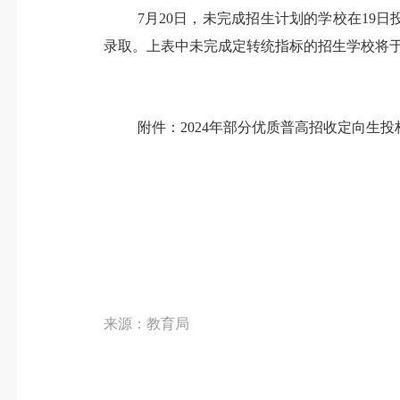
7
月
20
日，未完成招生计划的学校在
19
日
录取。上表中未完成定转统指标的招生学校将
附件：
2024
年部分优质普高招收定向生投
来源：教育局