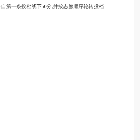
各自第一条投档线下
50
分
,
并按志愿顺序轮转投档