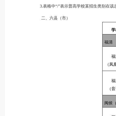
3.
表格中
“/”
表示普高学校某招生类别在该
二、六县（市）
学
福清
福
（凤
福
（音
闽侯