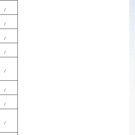
/
/
/
/
/
/
/
/