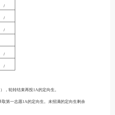
/
/
/
/
/
档），轮转结束再投
1A
的定向生。
录取第一志愿
1A
的定向生。未招满的定向生剩余