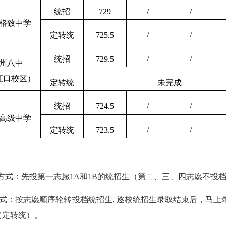
统招
729
/
/
格致中学
定转统
725.5
/
/
统招
729.5
/
/
州八中
江口校区）
定转统
未完成
统招
724.5
/
/
高级中学
定转统
723.5
/
/
方式：先投第一志愿
1A
和
1B
的统招生（第二、三、四志愿不投
式：按志愿顺序轮转投档统招生
,
逐校统招生录取结束后，马上
（定转统）。