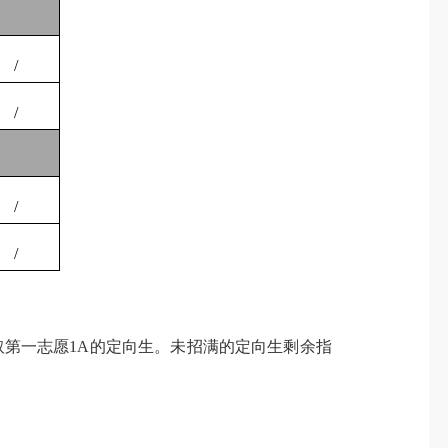
/
/
/
/
取第一志愿
1A
的定向生。未招满的定向生剩余指