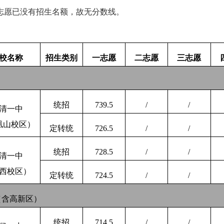
志愿已没有招生名额，故无分数线。
校名称
招生类别
一志愿
二志愿
三志愿
统招
739.5
/
/
清一中
凰山校区）
定转统
726.5
/
/
统招
728.5
/
/
清一中
西校区）
定转统
724.5
/
/
（含高新区）
统招
714.5
/
/