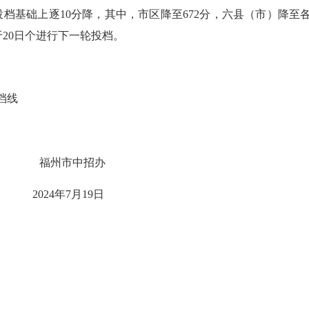
投档基础上逐
10
分降，其中，市区降至
672
分，六县（市）降至
于
20
日个进行下一轮投档。
档线
福州市中招办
2024
年
7
月
19
日