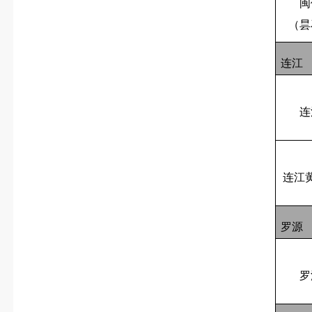
闽
（昙
连江
连
连江
罗源
罗