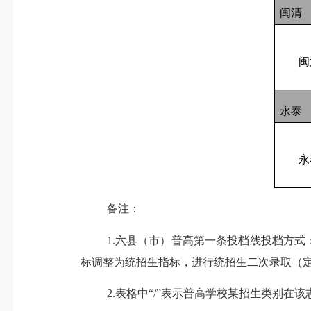
闽清
闽
永泰
永
备注：
1.
六县（市）普高第一条投档线投档方式
标调整为统招生指标，进行统招生二次录取（
2.
表格中
“/”
表示普高学校某招生类别在该