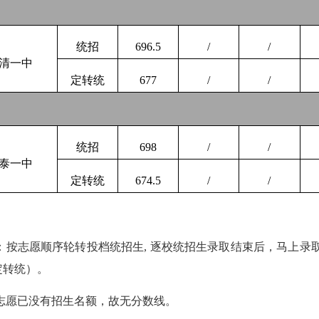
统招
696.5
/
/
清一中
定转统
677
/
/
统招
698
/
/
泰一中
定转统
674.5
/
/
：
按志愿顺序轮转投档统招生
,
逐校统招生录取结束后，马上录
定转统）。
志愿已没有招生名额，故无分数线。