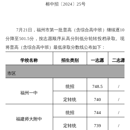
榕中招〔
2024
〕
25
号
7
月
21
日，福州市第一批普高（含综合高中班）继续逐
10
分降至
501.5
分，按志愿顺序从高分到低分轮转投档录取。现
将普高（含综合高中班）最低录取分数线公布如下：
学校名称
招生类别
一志愿
二志愿
市区
统招
748.5
/
福州一中
定转统
740
/
统招
744
/
福建师大附中
定转统
739
/