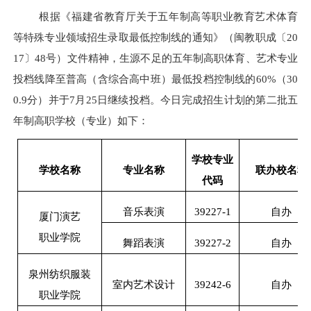
根据《福建省教育厅关于五年制高等职业教育艺术体育
等特殊专业领域招生录取最低控制线的通知》（闽教职成〔
20
17
〕
48
号）文件精神，生源不足的五年制高职体育、艺术专业
投档线降至普高（含综合高中班）最低投档控制线的
60%
（
30
0.9
分）并于
7
月
25
日继续投档。今日完成招生计划的第二批五
年制高职学校（专业）如下：
学校专业
学校名称
专业名称
联办校名称
代码
音乐表演
39227-1
自办
厦门演艺
职业学院
舞蹈表演
39227-2
自办
泉州纺织服装
室内艺术设计
39242-6
自办
职业学院