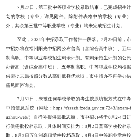
7
月
27
日，第三批中等职业学校录取结束，已完成招生计
划的学校（专业）详见附件。除附件表格中的学校（专业）
外，其余第三批中等职业学校（专业）均未完成招生计划。
至此，
2024
年中招录取工作暂告一段落。
7
月
29
日前，市
中招办将在福州阳光中招网公布普高（含综合高中班）、五年
制高职、中等职业学校招生剩余计划。有剩余招生计划的公民
办普高（含综合高中班）、五年制高职、中等职业学校均根据
供需批志愿按照分数从高到低择优录取，市中招办不再举办供
需见面咨询会。
7
月
31
日，未被任何学校录取的考生按原填报方式在中考
中招信息系统（网址：
https://fzszzb.fzedu.gov.cn:7243/iexam-f
uzhou-web/
）自行补报供需批志愿，市中招办将于
8
月
2-4
日进
行供需批投档录取，具体时间安排为：
8
月
2
日普高学校投档录
取，
8
月
3
日五年制高职学校投档录取，
8
月
4
日中等职业学校投