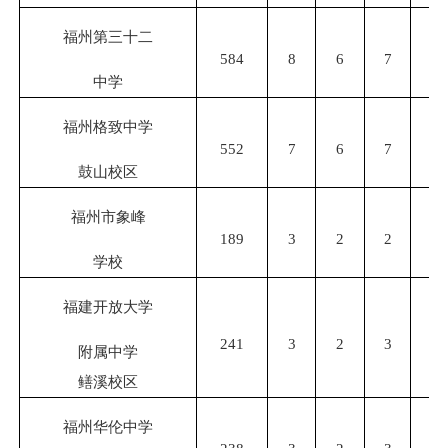
福州第三十二
584
8
6
7
6
中学
福州格致中学
552
7
6
7
6
鼓山校区
福州市象峰
189
3
2
2
2
学校
福建开放大学
241
3
2
3
3
附属中学
鳝溪校区
福州华伦中学