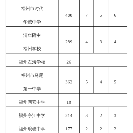
福州市时代
488
7
5
6
5
华威中学
清华附中
289
4
3
4
3
福州学校
福州左海学校
26
福州市马尾
362
5
4
5
4
第一中学
福州闽安中学
18
福州亭江中学
214
3
2
3
2
福州琅岐中学
177
2
2
2
2