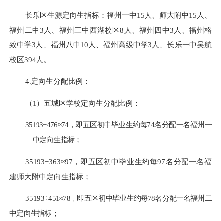
长乐
区
生源定向生指标：福州一中
15
人、师大附中
15
人、
福州二中
3
人、福州三中
西湖校区
8
人、福州四中
3
人、
福州
格
致中学
3
人、福州八中
10
人、
福州高级中学
3
人、长乐一中
吴航
校区
394
人。
4.定向生分配比例：
（
1）五城区学校定向生分配比例：
35193
÷
476
≈
74
，即五区初中毕业生
约
每
74
名分配一名福州一
中定向生指标；
35193÷363≈97，即五区初中毕业生约每97名分配一名福
建师大附中定向生指标；
35193
÷
451
≈
78
，即五区初中毕业生
约
每
78
名分配一名福州二
中定向生指标；