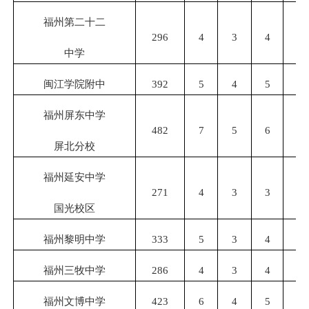
福州第二十二
296
4
3
4
3
中学
闽江学院附中
392
5
4
5
4
福州屏东中学
482
7
5
6
5
屏北分校
福州延安中学
271
4
3
3
3
国光校区
福州黎明中学
333
5
3
4
4
福州三牧中学
286
4
3
4
3
福州文博中学
423
6
4
5
4