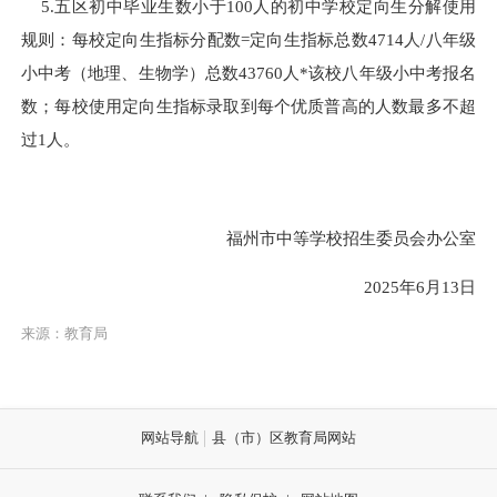
5.五区初中毕业生数小于100人的初中学校定向生分解
使用
规则：
每校定向生指标分配数
=
定向生
指标
总数
4714
人
/
八年级
小中考（地理、生物学）
总数
43760
人
*该校
八年级小中考
报名
数；
每校
使用定向生指标
录取到每个优质普高的人数最多不超
过
1人。
福州市中等学校招生委员会办公室
202
5
年
6
月
13
日
来源：教育局
网站导航
县（市）区教育局网站