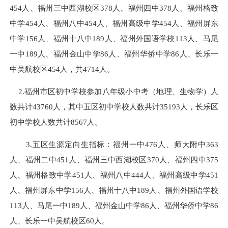
454
人、福州三中
西湖校区
378
人、福州四中
378
人、
福州
格致
中学
454
人、福州八中
454
人、
福州高级中学
454
人、
福州
屏东
中学
156
人、
福州
十八中
189
人、
福州
外国语学校
113
人、
马尾
一中
189
人
、
福州金山中学
86人、福州华侨中学86人、
长乐一
中
吴航校区
454
人，共
4714
人。
2.福州市区初中学校
参加八年级小中考（地理、生物学）人
数
共计
43760
人
，其中五区初中学校
人
数共计
35193
人，长乐
区
初中学校
人
数
共计
8567
人。
3.五区生源定向生指标：福州一中
476
人、师大附中
363
人、福州二中
451
人、福州三中
西湖校区
370
人、福州四中
375
人、
福州
格致中学
451
人、福州八中
444
人、
福州高级中学
451
人、
福州
屏东中学
156
人、
福州
十八中
1
89
人、
福州
外国语学校
113
人、
马尾一中
189
人
、
福州金山中学
86人、福州华侨中学86
人、
长乐一中
吴航校区
60
人
。