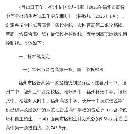
7
月
10
日下午，福州市中招办根据《
2025
年福州市高级
中等学校招生考试工作实施细则》（榕教规
〔
2025
〕
1
号）
，
划定各招生区域普高第一条投档线、市区普高第二条投档线、
普高（含综合高中班）最低投档控制线、五年制高职最低投档
控制线。具体如下：
一、投档线划定
（一）福州市区普高第一条、第二条投档线
福州市区普高第一条投档线划定办法：按福州一中、福
州二中、福州三中西湖校区、福州四中、福州格致中学、福州
八中、福建师大附中、福州高级中学、长乐一中吴航校区等
9
所已确认及建设中的示范性普通高中学校的普通班（不含特色
班和自主招生，下同）面向市区招生计划总数的
9.5%
划定普通
高中第一条投档线，为
743.5
分。