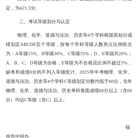
定
，为
421.5
分
。
二、考试等级划分与认定
物理、化学、道德与法治、历史等
4
个学科根据原始分成
绩划定
ABCDE
五个等级，按每个学科等级人数所占比例依次
为：
A
等级
15%
、
B
等级
30%
、
C
等级
35%
，
D
、
E
等级共
20%
；
A
、
B
、
C
、
D
等级为合格，
E
等级为不合格且比例不超过
5%
，
缺考和成绩
0
分的不列入等级统计。
2025
年中考物理、化学、
道德与法治、历史等
4
个学科
C
等级划定分数均低于
60
分，当年
物理、化学、道德与法治、历史单科卷面成绩
60
分以上（含
60
分）均达
C
等级（含
C
）以上。
福
州市中招办