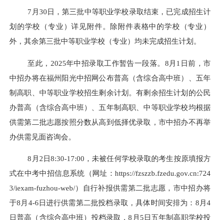
7月
30
日，第三批中等职业学校录取结束，已完成招生计
划的学校（专业）详见附件。除附件表格中的学校（专业）
外，其余第三批中等职业学校（专业）均未完成招生计划。
至此，
2025
年中招录取工作暂告一段落。
8
月
1
日
前
，市
中招办将在福州阳光中招网公布
普高（含综合高中班）、
五年
制高职、中等职业学校招生剩余计划。
有剩余招生计划的公民
办普高（含综合高中班）、五年制高职、中等职业学校均根据
供需
第二
批志愿按照分数从高到低择优录取，市中招办不再举
办供需见面咨询会。
8
月
2
日
8:30-17:00
，未被任何学校录取的考生按原填报方
式在
中考中招信息系统（网址：
https://fzszzb.fzedu.gov.cn:724
3/iexam-fuzhou-web/
）
自行补报供需
第二
批志愿，市中招办将
于
8月
4
-
6
日进行供需
第二
批投档录取，具体时间安排为：
8月
4
日普高
（
含综合高中班）
投档录取，
8月
5
日五年制高职学校投