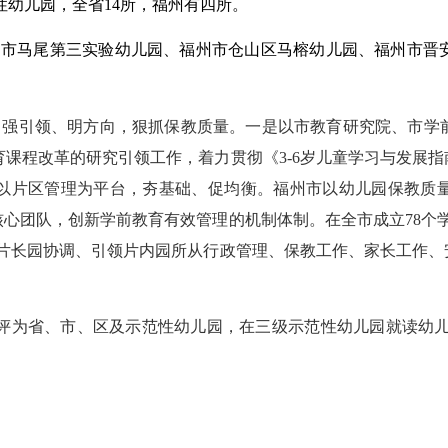
性幼儿园，全省
14所，福州有四所。
州市马尾第三实验幼儿园、福州市仓山区马榕幼儿园、福州市晋
，强引领、明方向，狠抓保教质量。一是以市教育研究院、市学
育课程改革的研究引领工作，着力贯彻《
3-6岁儿童学习与发展
以片区管理为平台，夯基础、促均衡。福州市以幼儿园保教质
心团队，创新学前教育有效管理的机制体制。在全市成立78个
，片长园协调、引领片内园所从行政管理、保教工作、家长工作、
评为省、市、区及示范性幼儿园，在三级示范性幼儿园就读幼儿达14