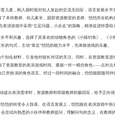
特需儿童，刚入园时面对别人发起的交流无回应，语言发展水平
请了本班教师、幼儿家长、园部资源教室的老师、恺恺所在机构
在表演游戏中采用“立足问题，小步走”的策略，精准促进特需幼
有水平和兴趣，选择了其喜欢的动物角色的《小猫钓鱼》、《小
长的句式，主动“靠近”恺恺的能力水平，先体验游戏的乐趣。
个别化材料，引发他对较长对话的关注。同时，在资源教室进行
加了资源教室的表演游戏时间。遵循一对一模仿角色——点对点
自己所扮演的角色语言。经过一段时间的融合，恺恺能跟随同伴的
动提出表演需求时，资源教师和班级教师积极回应，给予正向强
，恺恺的转变令人惊喜。在语言发展上，恺恺能在表演游戏中扮
，会尝试向熟悉的小伙伴和教师提问，理解问句的含义，在教师