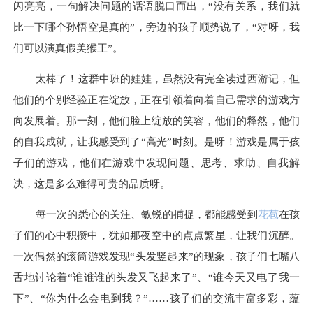
闪亮亮，一句解决问题的话语脱口而出
，
“没有关系，我们就
比一下哪个孙悟空是真的”，旁边的孩子顺势说了
，
“对呀，我
们可以演真假美猴王”
。
太棒了
！
这群中班的娃娃，虽然没有完全读过西游记，但
他们的个别经验正在绽放，正在引领着向着自己需求的游戏方
向发展着。那一刻，他们脸上绽放的笑容，他们的释然，他们
的自我成就，让我感受到了
“高光”时刻
。
是呀
！
游戏是属于
孩
子们
的游戏，他们在游戏中发现问题、思考、求助、自我解
决，这是多么难得可贵的品质呀。
每一次的
悉心的关注、敏锐的捕捉
，都
能
感受到
花苞
在孩
子们的心中积攒中，犹如那夜空中的点点繁星，让我们沉醉。
一次偶然的
滚筒游戏
发现
“头发竖起来”
的现象
，孩子们
七嘴八
舌
地讨论着
“谁谁谁的头发又飞起来了”
、
“谁今天又电了我一
下”
、
“你为什么会电到我？”……孩子们的
交流丰富多彩，蕴