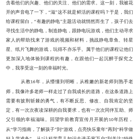
含着他们的兴趣、他们的关注、他们的需求
。
这一刻，我被花
开的声音电了一下，
“滋”这不就是
鲜活的课程
吗？于是，我们
给课程留白，
“
有趣的静
电
”
主题活动就悄然而生了，孩子们
去
寻找生活中的静电，制造静电，跟静电玩游戏
，
他们主动寻求
家人的帮助找来了游戏的视频和材料，挑战静电章鱼、转星
星、纸片飞舞的游戏，玩得不亦乐乎。属于他们的课程让他们
更加深入地体验到课程的有趣，在跟他们一起沉醉
于
探究之
中，我享受这一刻的幸福时光。
从教
年，从懵懂到明晰，从稚嫩的新老师到熟手老
16
师，我像许多老师一样走过了自我成长的道路，在这条道路上
需要有披荆斩棘的勇气，有不断反思、修改、自我肯定的坚
定，有一次次夜读深耕的自我要求，也有一次次同伴互助、师
父引领的幸福滋味。回望学前教育宣传月开展的
年历程，
10
从“学习指南，了解孩子”到“游戏，点亮快乐童年”再到“科学做
好入学准备”，从“让科学育儿知识走进千家万户”到关注“特殊