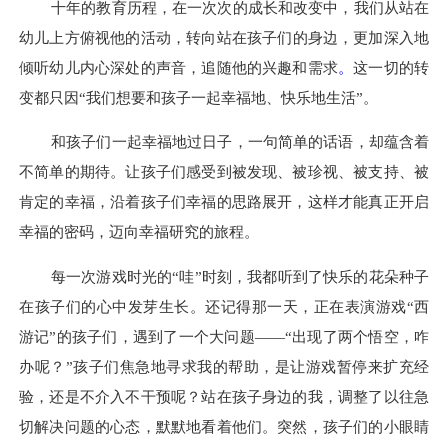
十年的教育历程，
在一次次的成长和改变中，我
们从站在
幼儿上方俯视他的活动
，
转
向
站在孩子们的身边，更加深入地
倾听幼儿内心深处的声音
，
追随他的兴趣和
需求
。
这一切的转
变都只因
“我们想要
和孩子一起
幸福地、快乐地生活
”。
和孩子们一起幸福地过日子，一句简单的话语，却蕴含着
不简单的期待。让
孩子们
感受到被发现、被珍视、被支持、被
肯定的幸福，沿着孩子们幸福的思路展开，这样才能真正开启
幸福的密码，迈向幸福研究
的
旅程。
每一次游戏时光的
“哇”时刻，我都听到了快乐的花朵种子
在孩子们的心中发芽
生长
。还记得那一天，正在表演游戏
“西
游记”的
孩子
们，遇到了一个大问题
——
“出现了两个悟空，咋
办呢？”
孩子
们焦急地寻求我的帮助，是让游戏暂停来
扩充
经
验，还是
不介入不干预
呢？站在
孩子
身边的我
，
调整了以往急
切解决问题的心态，默默地看着
他们。
突然，
孩子们
的小眼睛