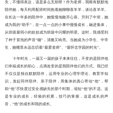
失，不懂得表达，该是多么无助呀
！
作为老师，我唯有默默
地
陪伴她，每天利用配班时间抱着她聊聊喜羊羊，谈论喜羊羊。
在长达一年多的陪伴中，她慢慢地敞开
心扉。升到了
中班
，
她
成为我的
“助手”，在一点一点的小事中
慢慢成长
，融进集体，
从班
级最
弱
小的娃
娃成为班级
中
闪耀的明星
。这时
，我感受到
了种子冒泡的声音
“嘣”，清脆又响亮。当她成为小学生、中学
生，她嘴里永远念叨着“最爱老师”
、
“最怀念
学园
的时光
”。
十年时光，一届又一届的孩子来来往往，不变的是陪伴他
们幸福成长的初心，点滴改变的是我陪伴他们的方式。
我已经
不仅仅是独自默默陪伴，运用专业的心理学理论、教育学知
识，发起同伴陪伴、亲子陪伴，用集体的真心带动
“他”，帮
助“他”尽快度过安全感缺失的那个时期，缩短“他”的不适。这
是专业的成长，经验的积累，技巧的掌握，这是成长的声
音，“他”的成长和我的成长。