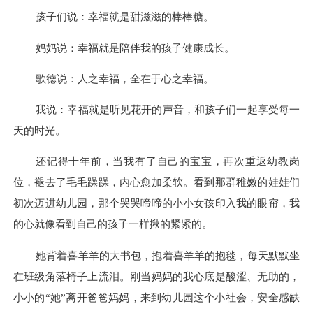
孩子们说：幸福就是甜滋滋的棒棒糖。
妈妈说：幸福就是陪伴我的孩子健康成长。
歌德说：人之幸福，全在于心之幸福。
我说：幸福就是听见花开的声音，和孩子们一起享受每一
天的时光。
还记得十年前，当我有了自己的宝宝，再次重返幼教岗
位，褪去了毛毛躁躁，内心愈加柔软。看到那群稚嫩的娃娃们
初次迈进幼儿园，
那个
哭哭啼啼的
小小女孩印入我的眼帘
，我
的心就像看到自己的孩子一样揪的紧紧的。
她
背着喜羊羊的大书包，抱着喜羊羊的抱毯，每天默默坐
在班级角落椅子上流泪
。
刚当妈妈的我心底是酸涩、无助的，
小小的
“她”离开爸爸妈妈，来到幼儿园这个小社会，安全感缺