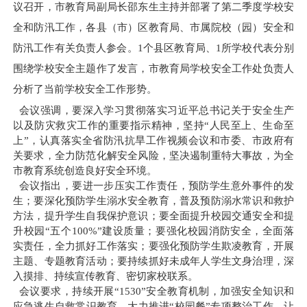
议召开，市教育局副局长邵东生主持并部署了第二季度学校安
全和防汛工作，各县（市）区教育局、市属院校（园）安全和
防汛工作有关负责人参会。1个县区教育局、1所学校代表分别
围绕学校安全主题作了发言，市教育局学校安全工作处负责人
分析了当前学校安全工作形势。
会议强调，要深入学习贯彻落实习近平总书记关于安全生产
以及防灾救灾工作的重要指示精神，坚持“人民至上、生命至
上”，认真落实全省防汛抗旱工作视频会议和市委、市政府有
关要求，全力防范化解安全风险，坚决遏制重特大事故，为全
市教育系统创造良好安全环境。
会议指出，要进一步压实工作责任，预防学生意外事件的发
生；要深化预防学生溺水安全教育，普及预防溺水常识和救护
方法，提升学生自我保护意识；要全面提升校园交通安全和提
升校园“五个100%”建设质量；要强化校园消防安全，全面落
实责任，全力抓好工作落实；要强化预防学生欺凌教育，开展
主题、专题教育活动；要持续抓好未成年人学生文身治理，深
入摸排、持续宣传教育、密切家校联系。
会议要求，持续开展“1530”安全教育机制，加强安全知识和
应急逃生自救常识教育。大力推进“校园餐”专项整治工作，让