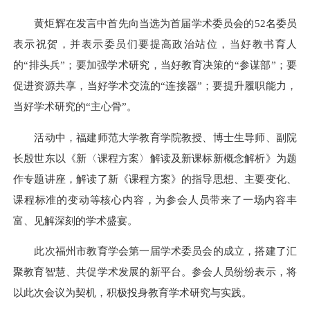
黄炬辉在发言中
首先向当选为首届学术委员会的
52
名委员
表示祝贺，并表示委员们
要提高政治站位，当好教书育人
的
“排头兵”
；要
加强学术研究，当好教育决策的
“参谋部”
；
要
促进资源共享，当好学术交流的
“连接器”
；要
提升履职能力，
当好学术研究的
“主心骨”。
活动中，福建师范大学教育学院教授、博士生导师、副院
长殷世东以《新
〈
课程方案〉
解读及新课标新概念解析》为题
作专题讲座，解读了新《课程方案》的指导思想、主要变化、
课程标准的变动等核心内容，为参会人员带来了一场内容丰
富、见解深刻的学术盛宴。
此次福州市教育学会第一届学术委员会的成立，搭建了汇
聚教育智慧、共促学术发展的新平台。参会人员纷纷表示，将
以此次会议为契机，积极投身教育学术研究与实践。