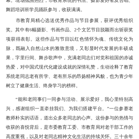
幕。现场氛围热烈，市教育系统的书法、摄影爱好者及合唱、
舞蹈培训班学员踊跃参与，收获满满。
市教育局精心选送优秀作品与节目参展，获评优秀组织
奖。其中有6幅摄影、书画作品、2个文艺节目脱颖而出斩获奖
项获得表彰。这些作品与节目以红色情怀为魂、传统文化为
脉，既融入自然山水的雅致意境，又彰显时代发展的丰硕成
果，字里行间、舞步歌声中，充满老同志们对党和祖国的赤诚
热爱，对中国式现代化建设成就的深情礼赞，生动诠释了教育
系统老同志老有所学、老有所乐的昂扬精神风貌，也为青少年
树立了健康生活、终身学习的榜样。
“能和老同事们一同参与活动、展示爱好，我心里特别高
兴，感谢组织一直牵挂我们、为我们搭建平台。”一位参赛老
教师朴实的话语，道出众多老同志的心声。这份参与的热情与
收获的喜悦背后，是市委教育工委、市教育局对老干部工作的
高度重视，以及对老同志精神文化生活的持续关怀。三十余年