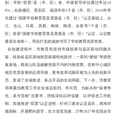
刻：
学前“双普”县（市、区）省、市级督导评估通过率达10
0%；在鼓楼区、晋安区、福清市等3个县（市、区）2024年率
先通过“国家学前教育普及普惠县（市、区）”认定基础上，台
江、仓山、马尾、高新、闽侯、闽清、永泰等7个县（市、
区）喜获“国家学前教育普及普惠县（市、区）”认定，认定数
量居全省第一，用实打实的成效书写了学前教育优异答卷。
在创建进程中，市教育局坚持市级统筹与县区联动同频共
振，鼓励各县区因地制宜探索特色路径，一系列“硬核”举措密
集落地，既有山区县破解资源不均的均衡突围，也有中心城区
锚定优质发展的品质升级，更有改革试验区敢为人先的创新示
范，形成了全域推进、多点开花的生动局面。下一步，市教育
局将紧扣教育工作在全省走前列、作示范、当标兵和“奋勇争
先，多作贡献”总要求，持续深化以评促建、以评促改工作机
制，加速推进“双普”认定进程，针对三家未认定县区，精准对
接国标、开展靶向督导，全力攻坚克难，力争2027年实现全市