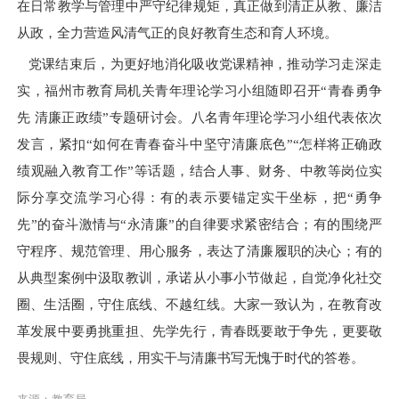
在日常教学与管理中严守纪律规矩，真正做到清正从教、廉洁
从政，全力营造风清气正的良好教育生态和育人环境。
党课结束后，为更好地消化吸收党课精神，推动学习走深走
实，福州市教育局机关青年理论学习小组随即召开
“青春勇争
先 清廉正政绩”专题研讨会。八名青年理论学习小组代表依次
发言，紧扣“如何在青春奋斗中坚守清廉底色”“怎样将正确政
绩观融入教育工作”等话题，结合人事、财务、中教等岗位实
际分享交流学习心得：有的表示要锚定实干坐标，把“勇争
先”的奋斗激情与“永清廉”的自律要求紧密结合；有的围绕严
守程序、规范管理、用心服务，表达了清廉履职的决心；有的
从典型案例中汲取教训，承诺从小事小节做起，自觉净化社交
圈、生活圈，守住底线、不越红线。大家一致认为，在教育改
革发展中要勇挑重担、先学先行，青春既要敢于争先，更要敬
畏规则、守住底线，用实干与清廉书写无愧于时代的答卷。