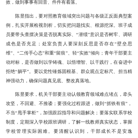
效，做到事事有回音、件件有着落。
陈昱指出，要对照教育领域突出问题与各级正反面典型案
例，扎实开展检视剖析，切实把问题找实、根源挖深。班子成
员要带头查摆决策是否脱离实际、“潜绩”意识是否树牢、调研
成色是否充足；处室负责人要深刻反思是否存在“壁垒思
维”、“二传手心态”和重“留痕”、轻“实效”倾向；青年干部要主
动对标，是否做到以学铸魂、以悟增智、以干践行，在奋进中
拒绝“躺平”。要以党性锤炼固根基、群众观点定标尺、担当精
神强动力，确保问题真见底、整改真落地。
陈昱要求，机关干部要主动认领教育领域难点堵点，牵头
攻坚，不回避、不推诿；要强化过程跟进，做到“抓铁有痕”，
不当“甩手掌柜”，加强跟踪指导和问题解决；要落实联系学校
制度，定期深入学校跟班调研，了解一线教师真实状态，掌握
学校管理实际困难。要清醒认识到，干部成长不是安逸