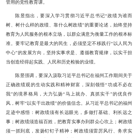
管用的党性教育课。
陈昱指出，要深入学习贯彻习近平总书记“政绩为谁而
树、树什么样的政绩、靠什么树政绩”的重要论述，始终坚持
教育为人民服务的根本立场，以群众满意为衡量工作的根本标
准。要牢记教育是最大的民生，必须坚定不移践行“以人民为
中心”的发展方向，坚持实事求是、遵循教育规律，以实干担
当创造经得起实践、人民和历史检验的业绩。
陈昱强调，要深入汲取习近平总书记在福州工作期间关于
正确政绩观的生动实践和精神财富，深刻领悟“功成不必在
我”的境界格局，大力弘扬“马上就办、真抓实干”的优良作
风，树牢“以实干出政绩”的价值信念。从习近平总书记的福州
足迹中感悟：树政绩须有长远眼光，多做打基础、利长远之
事；树政绩须造福百姓，把教育实事办到群众心坎上；树政绩
须一抓到底，发扬钉钉子精神；树政绩须雷厉风行、务求实