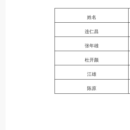
姓名
连仁昌
张年雄
杜开颜
江雄
陈原