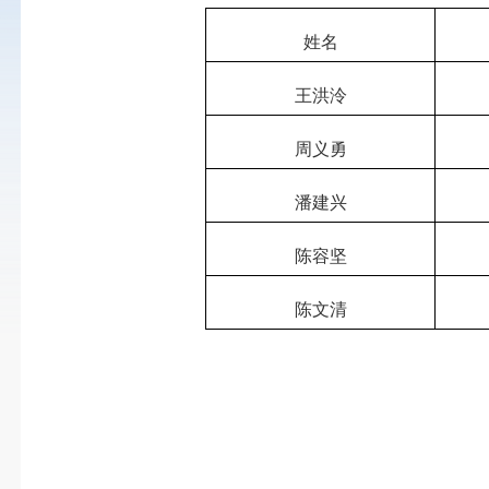
姓名
王洪泠
周义勇
潘建兴
陈容坚
陈文清