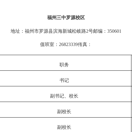
福州三中罗源校区
地址：福州市罗源县滨海新城松岐路
2号邮编：35060
1
值班室：
26823339
传真：
职务
书记
副书记、校长
副校长
副校长