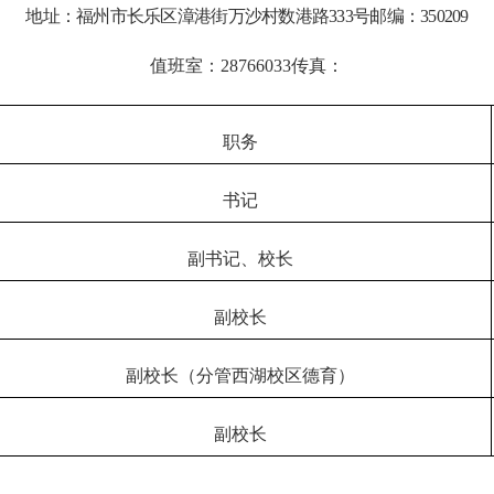
地址：福州市长乐区漳港街万沙村
数港路
333号
邮编：
350209
值班室：
28766033传真：
职务
书记
副书记、校长
副校长
副校长（分管西湖校区德育）
副校长