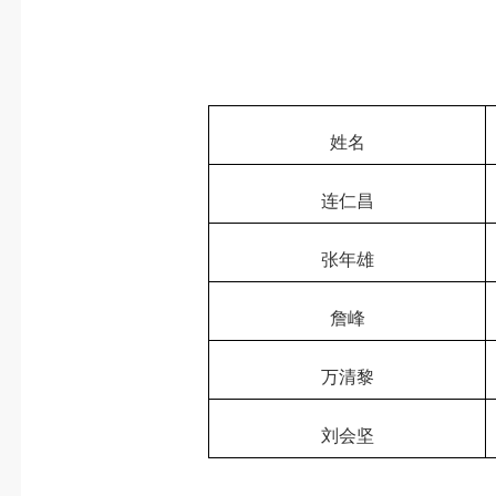
姓名
连仁昌
张年雄
詹峰
万清黎
刘会坚