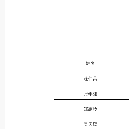
姓名
连仁昌
张年雄
郑惠玲
吴天聪