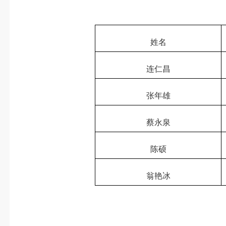
姓名
连仁昌
张年雄
蔡永泉
陈硕
翁艳冰