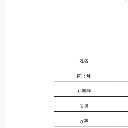
姓名
陈飞舟
郑海燕
吴勇
连宇