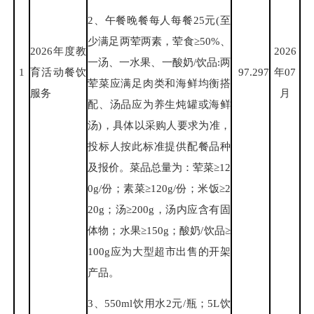
2、午餐晚餐每人每餐25元(至
少满足两荤两素，荤食≥50%、
2026年度教
2026
一汤、一水果、一酸奶/饮品:两
1
育活动餐饮
97.297
年07
荤菜应满足肉类和海鲜均衡搭
服务
月
配、汤品应为养生炖罐或海鲜
汤)，具体以采购人要求为准，
投标人按此标准提供配餐品种
及报价。菜品总量为：荤菜≥12
0g/份；素菜≥120g/份；米饭≥2
20g；汤≥200g，汤内应含有固
体物；水果≥150g；酸奶/饮品≥
100g应为大型超市出售的开架
产品。
3、550ml饮用水2元/瓶；5L饮