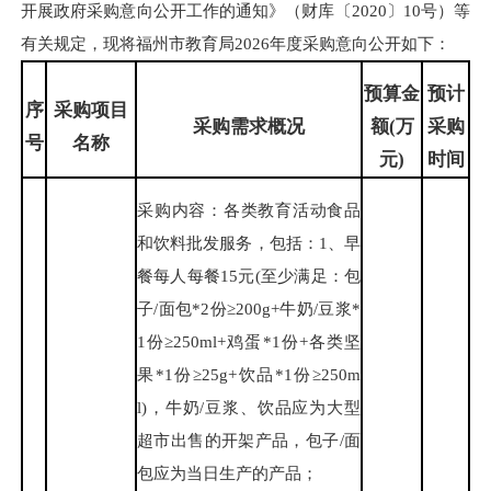
开展政府采购意向公开工作的通知》（财库〔2020〕10号）等
有关规定，现将福州市教育局2026年度采购意向公开如下：
预算金
预计
序
采购项目
采购需求概况
额(万
采购
号
名称
元)
时间
采购内容：各类教育活动食品
和饮料批发服务，包括：1、早
餐每人每餐15元(至少满足：包
子/面包*2份≥200g+牛奶/豆浆*
1份≥250ml+鸡蛋*1份+各类坚
果*1份≥25g+饮品*1份≥250m
l)，牛奶/豆浆、饮品应为大型
超市出售的开架产品，包子/面
包应为当日生产的产品；