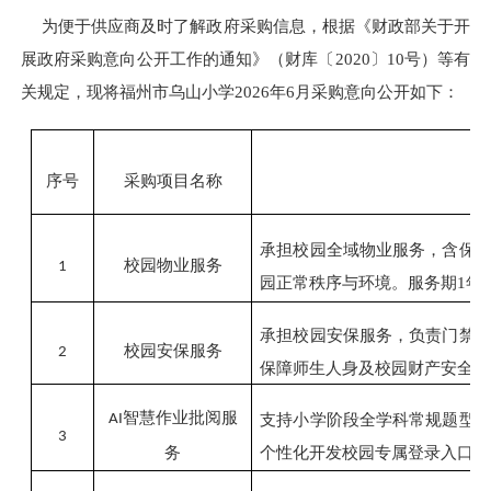
为便于供应商及时了解政府采购信息，根据《财政部关于开
展政府采购意向公开工作的通知》（财库〔
2020〕10号）等有
关规定，现将
福州市乌山小学
2026年
6
月采购意向公开如下：
序号
采购项目名称
承担
校园全域物业服务，含保
校园物业服务
1
园正常秩序与环境。
服务期
1年
承担校园安保服务，负责门禁
校园安保服务
2
保障师生人身及校园财产安全。
智慧作业批阅服
支持小学阶段全学科常规题型
AI
3
务
个性化开发校园专属登录入口。