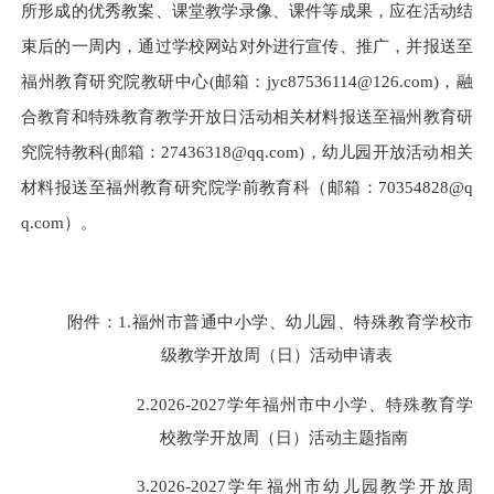
所形成的优秀教案、课堂教学录像、课件等成果，应在活动结
束后的一周内，通过学校网站对外进行宣传、推广，并报送至
福州教育研究院教研中心(邮箱：jyc87536114@
126
.com
)，
融
合教育和特殊教育教学开放日活动相关材料报送至福州教育研
究院特教科
(邮箱：
27436318@qq.com
)，幼儿园开放活动相关
材料报送至福州教育研究院学前教育科（
邮箱：
70354828@q
q.com
）
。
附件：
1.福州市普通中小学、
幼儿园、
特殊教育学校市
级教学开放周（日）活动申请表
2.202
6
-202
7
学年福州市中小学、特殊教育学
校教学开放周（日）活动
主
题指南
3
.202
6
-202
7
学年福州市
幼儿园
教学开放周