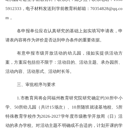
5912333
，
电子材料发送到学前教育科
邮箱：
70354828@qq.co
m，
各申报单位应在认真研究的基础上如实填写申请表，申
请表内容将作为评价是否达到申办条件的重要依据。
有意申报市级开放活动的幼儿园，须如实提供活动方
案，方案应包括但不限于：活动目的、活动主题、承办园所、
活动内容、活动形式、活动时长等。
三、审批程序与要求
1.市教育局将会同福州教育研究院研究确定约30所中小
学、
50所幼儿园（共计15场次）
、
10所随班就读基地校、5所
特殊教育学校作为202
6
-202
7
学年度市级教学开放周（日）活
动的承办学校。对活动主题不明确或不合适的，计划开课的学