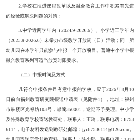
2.学校在推进课程改革以及融合教育工作中积累有先进
的经验或解决问题的对策；
3.中学近两学年内（202
4
.9-202
6
.6）、小学近三学年内
（202
3
.9-202
6
.6）
未举办市级教学开放周（日）活动；
同一所
幼儿园
在本学年只能参与申报一个开放项目。普通中小学申报
融合教育系列可适当放宽时限要求。
（二）申报时间及方式
凡符合申报条件且有意申报的学校，应于
202
6
年
8
月
10
日前向福州教育研究院报送申请表（见附件
1），地址：福州
市鼓楼区光禄坊103号，邮编350001，逾期不予受理。中小学
及特殊教育学校寄送教研处，联系人：王玲，联系电话：8753
6114，电子材料发送到教研处邮箱：jyc87536114@
126
.com。
幼儿园寄送至学前教育科，联系人：陈少熙，联系电话：
1
338