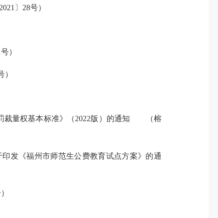
0
21
〕
28
号）
1
号
）
7号）
罚裁量权基本标准》（2022版）的通知 （榕
关于印发《福州市师范生公费教育试点方案》的通
号
）