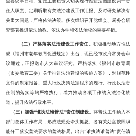
重要议事日程。
党政主要负责人切实履行推进法治建设第一责
任人职责、定期听取有关法治建设工作汇报、及时研究解决有
关重大问题，严格依法决策。
多次组织召开党组会
、局务会
研
究部署推进依法治教、依法办学和依法治校的重要举措。
（二）严格
落实法治建设工作责任。
积极推动地方性法
规《福州市老年教育促进规定》出台，现已经市政府常务会审
议通过，正报送市人大审议研究。
严格落实《
福州市教育局
（市委教育工委）关于推进法治建设的实施方案
》，对规范性
文件的制定报备、重大行政决策法定程序的履行、行政执法责
任制的落实等均严格执行，
着力推动各项工作纳入法治化轨
道
，提升依法行政水平。
（三）
加强“谁执法谁普法”责任制建设。
将普法工作纳入本
部门总体工作布局，形成
法规处
牵头
抓
总、各有关处室按照职
能分工落实普法要求的普法格局。
出台
“谁执法谁普法”
责任清