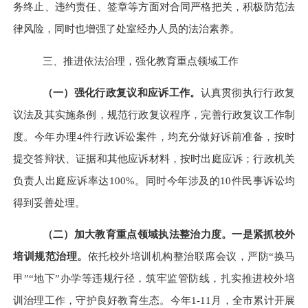
务终止、违约责任、签章等方面对合同严格把关，积极防范法
律风险，同时也增强了处室经办人员的法治素养。
三、
推进依法治理，强化教育重点领域工作
（一）
强化行政复议和应诉工作。
认真贯彻执行行政复
议法及其实施条例，规范行政复议程序，完善行政复议工作制
度。今年
办理
4
件
行政诉讼案件
，
均充分做好诉前准备，按时
提交答辩状、证据和其他应诉材料，按时出庭应诉；行政机关
负责人出庭应诉率达
100
%
。同时今年涉及的10件民事诉讼均
得到妥善处理。
（二）
加大教育重点领域执法整治力度。
一是紧抓校外
培训规范治理。
依托校外培训机构整治联席会议，严防“换马
甲”“地下”办学等违规行径，筑牢监管防线，扎实推进校外培
训治理工作，守护良好教育生态。
今年1-11月，全市累计开展