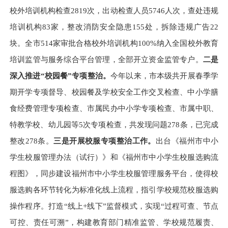
校外培训机构检查2819次，出动检查人员5746人次，查处违规
培训机构83家，整改消防安全隐患155处，拆除违规广告22
块。全市514家审批合格校外培训机构100%纳入全国校外教育
培训监管与服务综合平台管理，全部开立资金监管专户。
二是
深入推进“校园餐”专项整治。
今年以来，市本级共开展春季学
期开学专项督导、校园餐及学校安全工作交叉检查、中小学膳
食经费管理专项检查、市属民办中小学专项检查、市属中职、
特教学校、幼儿园等5次专项检查，共发现问题278条，已完成
整改278条。
三是开展校服专项整治工作。
出台《福州市中小
学生校服管理办法（试行）》和《福州市中小学生校服选购流
程图》，同步建设福州市中小学生校服管理服务平台，使得校
服选购各环节转化为标准化线上流程，指引学校规范校服选购
操作程序。打造“线上+线下”监督模式，实现“过程可查、节点
可控、责任可溯”，构建教育部门精准监管、学校规范履责、