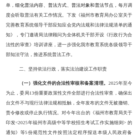
单，
细化普法内容、普法
方式
、普法
对象
和普法
节点
，
每月调
度会听取普法有关工作情况
。
下发《福州市教育局办公室关于
完善教育系统领导干部应知应会党内法规和法律法规清单的通
知》，
专门邀请局法律顾问为全体机关干部开设《行政行为合
法性的审查》培训讲座，
进一步强化我市
教育系统各级领导干
部知法守法，推进系统普法工作。
二、
坚持依法行政，落实法治建设工作职责
（一）强化文件的合法性审核和
备案清理
。
2025年至今
为止，委局13份重要政策性文件全部进行合法性审查，确保出
台文件不与现行法律法规相抵触，全年发布的文件无被撤销、
责令修改或停止执行情况。
对
今年出台的
《福州市教育局关于
印发<2025年福州市高级中等学校招生考试工作实施细则> 的
通知》
等
5份规范性文件
按照
法定
程序报送
本级人民政府
备