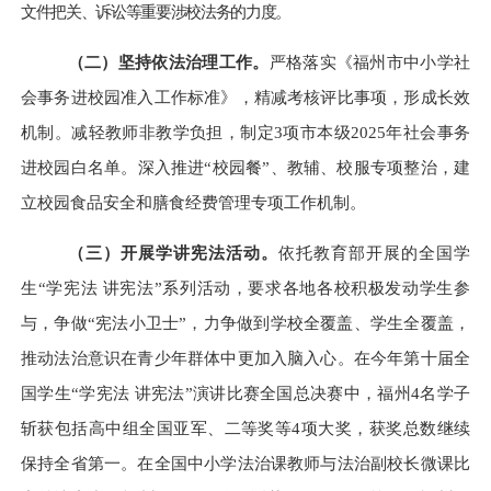
文件把关、诉讼等重要涉校法务的力度
。
（二）
坚持依法治理工作。
严格落实
《福州市中小学社
会事务进校园准入工作标准》
，
精减考核评比事项，形成长效
机制。
减轻教师非教学负担，制定3项市本级2025年
社会事务
进校园白名单。
深入推进“校园餐”、教辅、校服专项整治，建
立校园食品安全和膳食经费管理专项工作机制。
（三）
开展学讲宪法活动。
依托教育部开展的
全国学
生“学宪法 讲宪法”系列活动，
要求各地各校积极发动学生参
与，争做“宪法小卫士”，力争做到学校全覆盖、学生全覆盖
，
推动
法治意识在青少年群体中更加入脑入心。
在今年第十届全
国
学生“学宪法 讲宪法”演讲比赛全国总决赛中，福州4名学子
斩获包括高中组全国亚军、二等奖等4项大奖，获奖总数继续
保持全省第一。在全国中小学法治课教师与法治副校长微课比