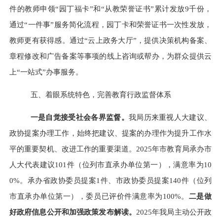
件的教师申领“园丁福卡”和“从教荣誉证书”累计发放9千份，
通过“一件事”服务简化流程，园丁卡和荣誉证书一次性发放，
教师更有获得感。通过“云上政务大厅”，提供决策机构备案、
章程修改和广告备案等事项的线上咨询或帮办，为
群众
提供云
上“一站式”办事服务。
五、
着眼系统特色，完善教育行政监督体系
一是自觉接受社会各界监督。
我
局历来重视人大建议、
政协提案办理工作，始终把建议、提案的办理作为提升工作水
平的重要契机、改进工作的重要渠道。2025年市教育局承办市
人大代表建议101件（位列市直承办单位第一），满意率为10
0%。承办省政协委员提案1件、市政协委员提案140件（位列
市直承办单位第一），委员已评价件满意率为100%。
二是做
好政府信息公开
和
加强政策发布解读。
2025年我局主动公开政