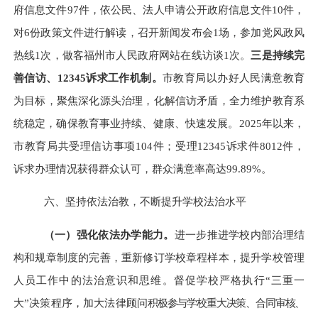
府信息文件97件，依公民、法人申请公开政府信息文件10件，
对6份政策文件进行解读，召开新闻发布会1场，参加党风政风
热线1次，做客福州市人民政府网站在线访谈1次。
三是
持续完
善信访、12345诉求工作机制。
市教育局以办好人民满意教育
为目标，聚焦深化源头治理，化解信访矛盾，全力维护教育系
统稳定，确保教育事业持续、健康、快速发展。2025年以来，
市教育局共受理信访事项104件
；
受理12345诉求件8012件，
诉求办理情况获得群众认可，群众满意率
高
达99.89%。
六、
坚持依法治教，不断提升
学校法治水平
（一）
强化
依法办学能力。
进一步推进学校内部治理结
构和规章制度的完善
，重新修订学校章程样本，
提升学校管理
人员工作中的法治意识和思维
。
督促学校
严格执行“三重一
大”决策程序，加大法律顾问
积极参与
学校重大
决策、合同审核、