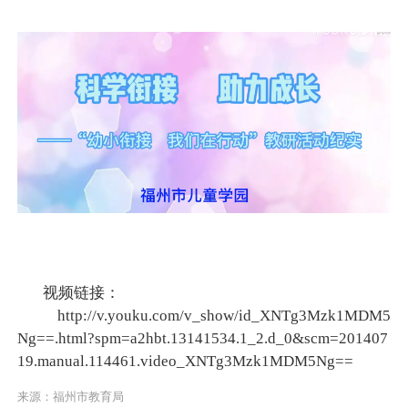
视频链接：
http://v.youku.com/v_show/id_XNTg3Mzk1MDM5
Ng==.html?spm=a2hbt.13141534.1_2.d_0&scm=201407
19.manual.114461.video_XNTg3Mzk1MDM5Ng==
来源：福州市教育局